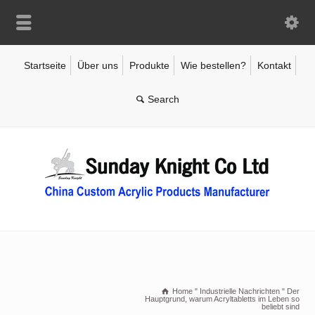
Startseite
Über uns
Produkte
Wie bestellen?
Kontakt
Home
"
Industrielle Nachrichten
"
Der
Hauptgrund, warum Acryltabletts im Leben so
beliebt sind