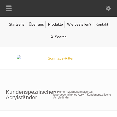
Startseite
Über uns
Produkte
Wie bestellen?
Kontakt
Kundenspezifische
Home
"
Maßgeschneidertes
lasergeschnittenes Acryl
"
Kundenspezifische
Acrylständer
Acrylständer