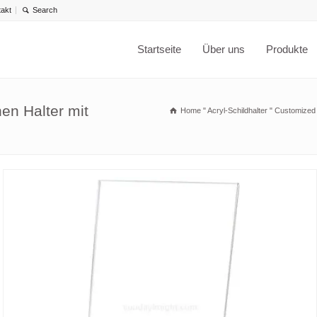
takt
Startseite
Über uns
Produkte
en Halter mit
Home
"
Acryl-Schildhalter
"
Customized 