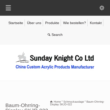
Startseite
Über uns
Produkte
Wie bestellen?
Kontakt
Home
"
Schmuckauslage
"
Baum-Ohrring-
Baum-Ohrring-
Display SKJD-022