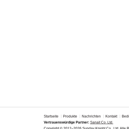
Startseite
Produkte
Nachrichten
Kontakt
Bedi
Vertrauenswürdige Partner:
Sanait Co. Ltd.
Copyright © 2012–2026 Sunday Knight Co., Ltd. Alle R