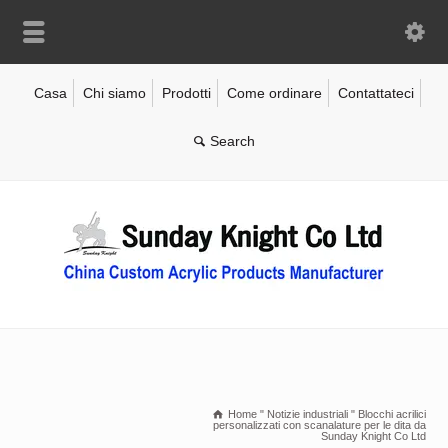
Casa
Chi siamo
Prodotti
Come ordinare
Contattateci
Home
"
Notizie industriali
"
Blocchi acrilici
personalizzati con scanalature per le dita da
Sunday Knight Co Ltd