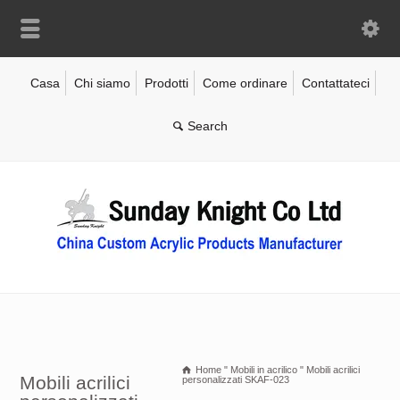
Casa
Chi siamo
Prodotti
Come ordinare
Contattateci
Home
"
Mobili in acrilico
"
Mobili acrilici
Mobili acrilici
personalizzati SKAF-023