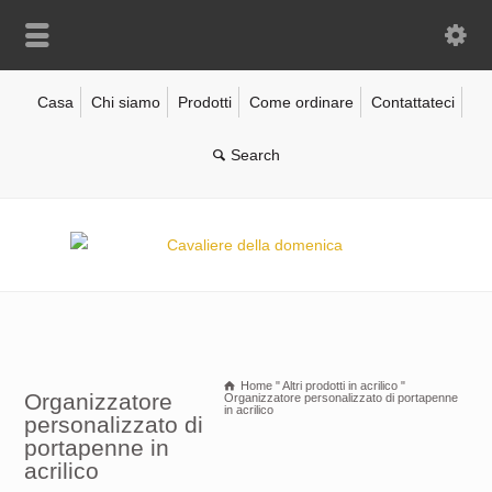
Casa
Chi siamo
Prodotti
Come ordinare
Contattateci
Home
"
Altri prodotti in acrilico
"
Organizzatore
Organizzatore personalizzato di portapenne
in acrilico
personalizzato di
portapenne in
acrilico