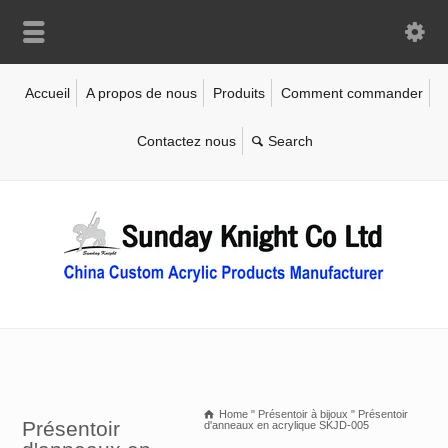
Accueil
A propos de nous
Produits
Comment commander
Contactez nous
Home
"
Présentoir à bijoux
"
Présentoir
Présentoir
d'anneaux en acrylique SKJD-005