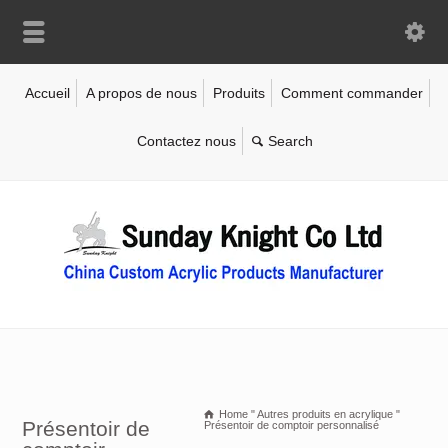
Accueil
A propos de nous
Produits
Comment commander
Contactez nous
Home
"
Autres produits en acrylique
"
Présentoir de
Présentoir de comptoir personnalisé