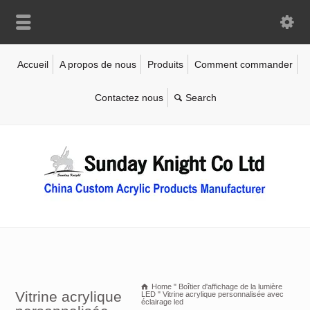
Accueil
A propos de nous
Produits
Comment commander
Contactez nous
Home
"
Boîtier d'affichage de la lumière
Vitrine acrylique
LED
"
Vitrine acrylique personnalisée avec
éclairage led