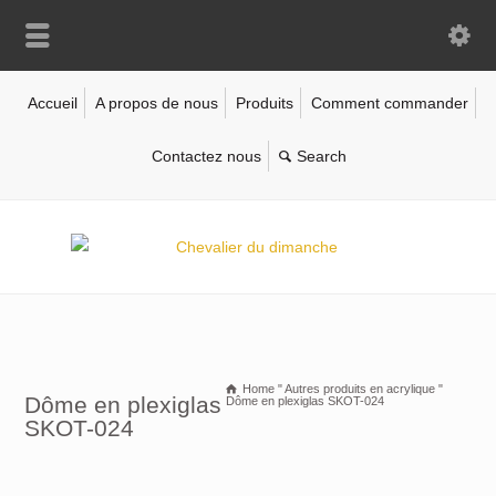
Accueil
A propos de nous
Produits
Comment commander
Contactez nous
Home
"
Autres produits en acrylique
"
Dôme en plexiglas
Dôme en plexiglas SKOT-024
SKOT-024