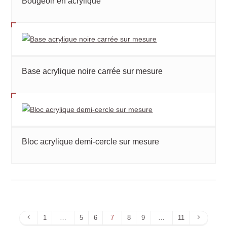
Bougeoir en acrylique
Base acrylique noire carrée sur mesure
Bloc acrylique demi-cercle sur mesure
Page
Page
1
…
5
6
7
8
9
…
11