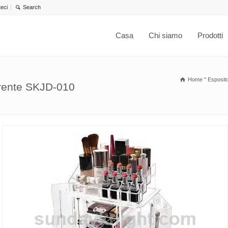
teci
Casa
Chi siamo
Prodotti
Home
"
Espositor
parente SKJD-010