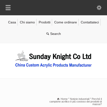
Casa
Chi siamo
Prodotti
Come ordinare
Contattateci
Home
"
Notizie industriali
"
Perché il
campione acrilico è più costoso dei prodotti di
massa?