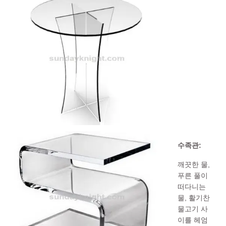
수족관:
깨끗한 물,
푸른 풀이
떠다니는
물, 활기찬
물고기 사
이를 헤엄