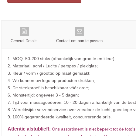
General Details
Contact om aan te passen
1. MOQ: 50-200 stuks (afhankelijk van grootte en kleur);
2. Materiaal: acryl / Lucite / perspex / plexiglas;
3. Kleur / vorm / grootte: op maat gemaakt;
4. We kunnen uw logo op producten drukken;
5. De steekproef is beschikbaar vóór orde;
6. Monstertijd: ongeveer 3 - 5 dagen;
7. Tijd voor massagoederen: 10 - 20 dagen afhankelijk van de bes
8. Wereldwijde verzendservice over zee/door de lucht, goedkope v
9. 100% gegarandeerde kwaliteit, concurrerende prijs.
Attentie alstublieft:
Ons assortiment is niet beperkt tot de foto'