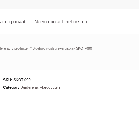
vice op maat
Neem contact met ons op
ere acrylproducten
"
Bluetooth-luidsprekerdisplay SKOT-090
SKU:
SKOT-090
Category:
Andere acrylproducten