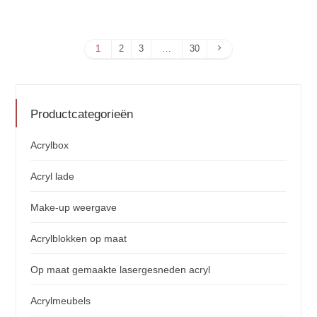
Volgende
1
2
3
…
30
Productcategorieën
Acrylbox
Acryl lade
Make-up weergave
Acrylblokken op maat
Op maat gemaakte lasergesneden acryl
Acrylmeubels