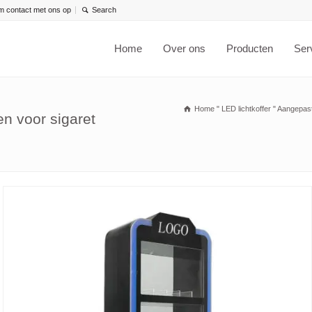
 contact met ons op
Home
Over ons
Producten
Ser
Home
"
LED lichtkoffer
"
Aangepast
n voor sigaret