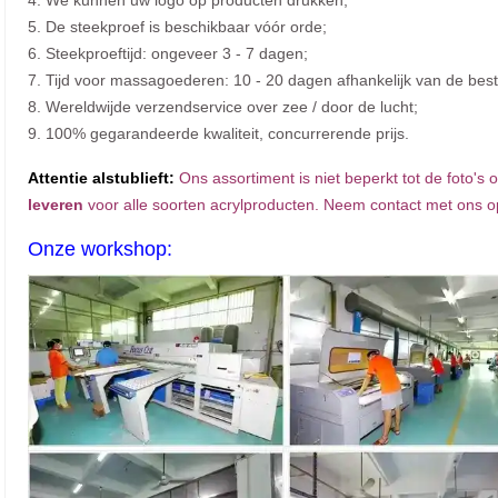
4. We kunnen uw logo op producten drukken;
5. De steekproef is beschikbaar vóór orde;
6. Steekproeftijd: ongeveer 3 - 7 dagen;
7. Tijd voor massagoederen: 10 - 20 dagen afhankelijk van de bes
8. Wereldwijde verzendservice over zee / door de lucht;
9. 100% gegarandeerde kwaliteit, concurrerende prijs.
Attentie alstublieft:
Ons assortiment is niet beperkt tot de foto's 
leveren
voor alle soorten acrylproducten. Neem contact met ons o
Onze workshop: