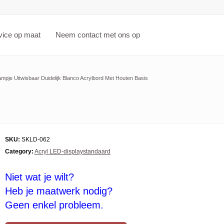
vice op maat
Neem contact met ons op
mpje Uitwisbaar Duidelijk Blanco Acrylbord Met Houten Basis
SKU:
SKLD-062
Category:
Acryl LED-displaystandaard
Niet wat je wilt?
Heb je maatwerk nodig?
Geen enkel probleem.