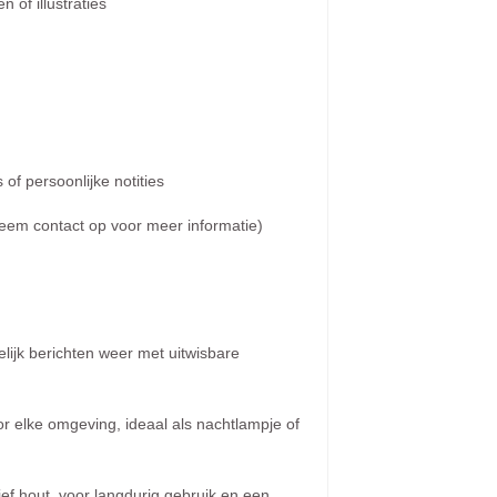
 of illustraties
of persoonlijke notities
em contact op voor meer informatie)
elijk berichten weer met uitwisbare
r elke omgeving, ideaal als nachtlampje of
f hout, voor langdurig gebruik en een