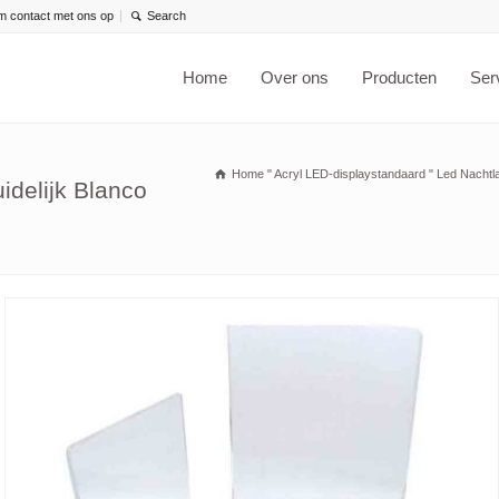
 contact met ons op
Home
Over ons
Producten
Ser
Home
"
Acryl LED-displaystandaard
"
Led Nachtla
idelijk Blanco