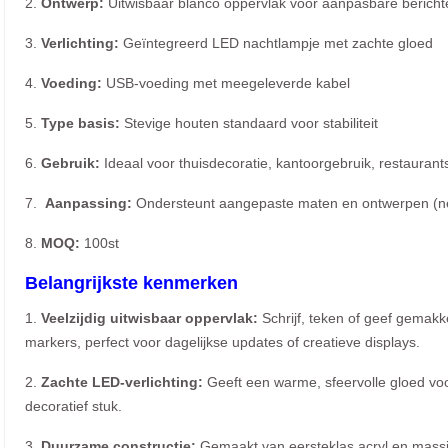
2.
Ontwerp:
Uitwisbaar blanco oppervlak voor aanpasbare berichten
3.
Verlichting:
Geïntegreerd LED nachtlampje met zachte gloed
4.
Voeding:
USB-voeding met meegeleverde kabel
5.
Type basis:
Stevige houten standaard voor stabiliteit
6.
Gebruik:
Ideaal voor thuisdecoratie, kantoorgebruik, restaurants 
7.
Aanpassing:
Ondersteunt aangepaste maten en ontwerpen (ne
8.
MOQ:
100st
Belangrijkste kenmerken
1.
Veelzijdig uitwisbaar oppervlak:
Schrijf, teken of geef gemakk
markers, perfect voor dagelijkse updates of creatieve displays.
2.
Zachte LED-verlichting:
Geeft een warme, sfeervolle gloed voo
decoratief stuk.
3.
Duurzame constructie:
Gemaakt van eersteklas acryl en massie