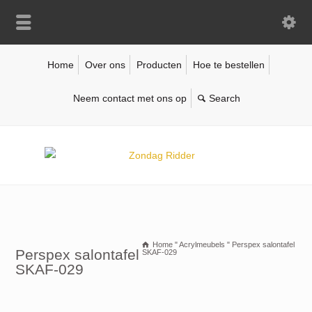
Home
Over ons
Producten
Hoe te bestellen
Neem contact met ons op
Home
"
Acrylmeubels
"
Perspex salontafel
Perspex salontafel
SKAF-029
SKAF-029