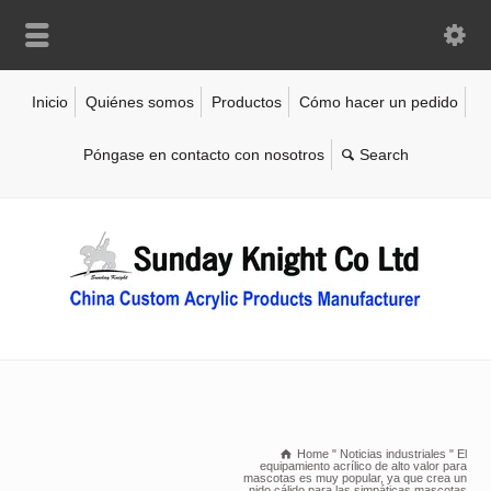
Inicio
Quiénes somos
Productos
Cómo hacer un pedido
Póngase en contacto con nosotros
Home
"
Noticias industriales
"
El
equipamiento acrílico de alto valor para
mascotas es muy popular, ya que crea un
nido cálido para las simpáticas mascotas